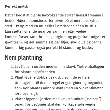
Perfekt match
Det er bedst at plante lavtvoksende sorter længst fremme i
bedet. Højere blomstersorter trives på et mere beskyttet
sted – fx op mod en mur eller i nærheden af en busk. Du
kan sætte lignende nuancer sammen eller vælge
kontrastfarver. Montbretia, georginer og pragtskær udgør et
godt team, og det samme gælder liljer, gladiolus og canna.
Sommerløg passer også perfekt til stauder og buske.
Nem plantning
Lav huller i jorden med en lille skovl. Tjek emballagen
for plantningsafstanden.
Plant løgene dobbelt så dybt, som de er høje.
Undtagelser til denne regel er georginer og begonier,
som bør plantes mindre dybt (med en 5-7 centimeter
jord over sig).
Placer løgene i jorden med vækstpunktet (“næsen”)
opad. For begonier skal den konkave side vende
opad. Det gør ikke så meget, hvis du ikke er sikker.