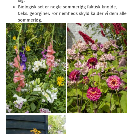
sig.
Biologisk set er nogle sommerløg faktisk knolde,
f.eks. georginer. For nemheds skyld kalder vi dem alle
sommerløg.