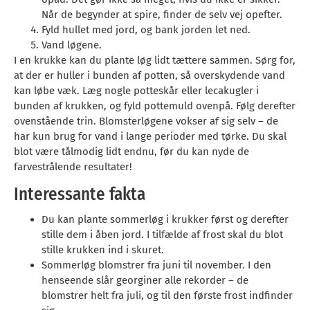
Når de begynder at spire, finder de selv vej opefter.
Fyld hullet med jord, og bank jorden let ned.
Vand løgene.
I en krukke kan du plante løg lidt tættere sammen. Sørg for,
at der er huller i bunden af potten, så overskydende vand
kan løbe væk. Læg nogle potteskår eller lecakugler i
bunden af krukken, og fyld pottemuld ovenpå. Følg derefter
ovenstående trin. Blomsterløgene vokser af sig selv – de
har kun brug for vand i lange perioder med tørke. Du skal
blot være tålmodig lidt endnu, før du kan nyde de
farvestrålende resultater!
Interessante fakta
Du kan plante sommerløg i krukker først og derefter
stille dem i åben jord. I tilfælde af frost skal du blot
stille krukken ind i skuret.
Sommerløg blomstrer fra juni til november. I den
henseende slår georginer alle rekorder – de
blomstrer helt fra juli, og til den første frost indfinder