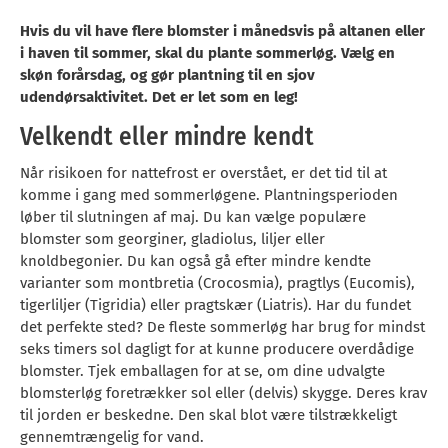
Hvis du vil have flere blomster i månedsvis på altanen eller
i haven til sommer, skal du plante sommerløg. Vælg en
skøn forårsdag, og gør plantning til en sjov
udendørsaktivitet. Det er let som en leg!
Velkendt eller mindre kendt
Når risikoen for nattefrost er overstået, er det tid til at
komme i gang med sommerløgene. Plantningsperioden
løber til slutningen af maj. Du kan vælge populære
blomster som georginer, gladiolus, liljer eller
knoldbegonier. Du kan også gå efter mindre kendte
varianter som montbretia (Crocosmia), pragtlys (Eucomis),
tigerliljer (Tigridia) eller pragtskær (Liatris). Har du fundet
det perfekte sted? De fleste sommerløg har brug for mindst
seks timers sol dagligt for at kunne producere overdådige
blomster. Tjek emballagen for at se, om dine udvalgte
blomsterløg foretrækker sol eller (delvis) skygge. Deres krav
til jorden er beskedne. Den skal blot være tilstrækkeligt
gennemtrængelig for vand.