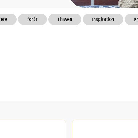
dere
forår
I haven
Inspiration
K