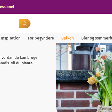
essionel
Inspiration
For begyndere
Balkon
Bier og sommerf
, hvordan du kan bruge
aradis. Vil du
plante