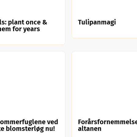
ls: plant once &
Tulipanmagi
hem for years
sommerfuglene ved
Forårsfornemmelse
te blomsterløg nu!
altanen