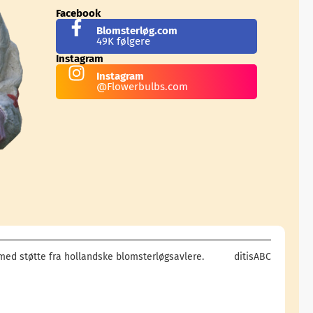
Facebook
Blomsterløg.com
49K følgere
Instagram
Instagram
@Flowerbulbs.com
med støtte fra hollandske blomsterløgsavlere.
ditisABC