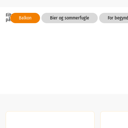
Filtrer
Balkon
Bier og sommerfugle
For begyn
på: