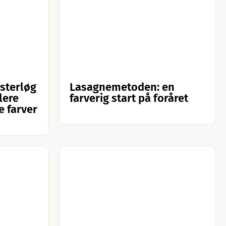
sterløg
Lasagnemetoden: en
flere
farverig start på foråret
 farver