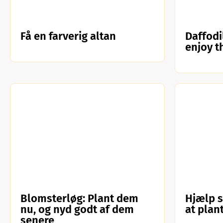
Få en farverig altan
Daffodi
enjoy t
Blomsterløg: Plant dem
Hjælp 
nu, og nyd godt af dem
at plan
senere