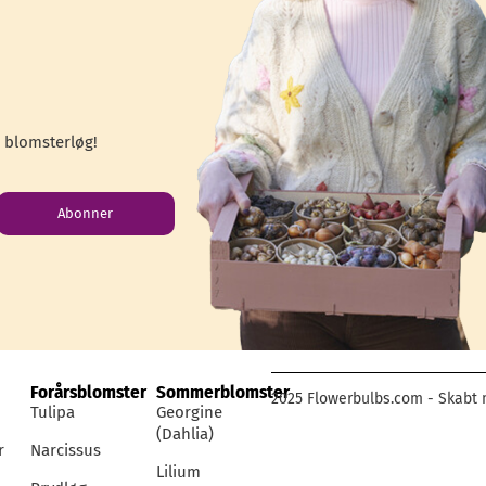
 blomsterløg!
Abonner
Forårsblomster
Sommerblomster
2025 Flowerbulbs.com - Skabt 
Tulipa
Georgine
(Dahlia)
r
Narcissus
Lilium