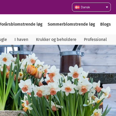
Dansk
Forårsblomstrende løg
Sommerblomstrende løg
Blogs
ugle
I haven
Krukker og beholdere
Professional