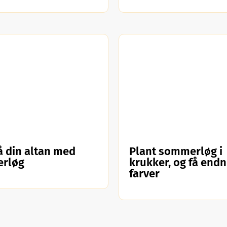
å din altan med
Plant sommerløg i
erløg
krukker, og få endn
farver