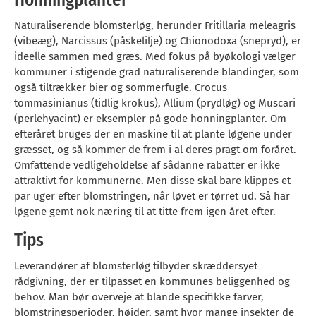
Honningplanter
Naturaliserende blomsterløg, herunder Fritillaria meleagris
(vibeæg), Narcissus (påskelilje) og Chionodoxa (snepryd), er
ideelle sammen med græs. Med fokus på byøkologi vælger
kommuner i stigende grad naturaliserende blandinger, som
også tiltrækker bier og sommerfugle. Crocus
tommasinianus (tidlig krokus), Allium (prydløg) og Muscari
(perlehyacint) er eksempler på gode honningplanter. Om
efteråret bruges der en maskine til at plante løgene under
græsset, og så kommer de frem i al deres pragt om foråret.
Omfattende vedligeholdelse af sådanne rabatter er ikke
attraktivt for kommunerne. Men disse skal bare klippes et
par uger efter blomstringen, når løvet er tørret ud. Så har
løgene gemt nok næring til at titte frem igen året efter.
Tips
Leverandører af blomsterløg tilbyder skræddersyet
rådgivning, der er tilpasset en kommunes beliggenhed og
behov. Man bør overveje at blande specifikke farver,
blomstringsperioder, højder, samt hvor mange insekter de