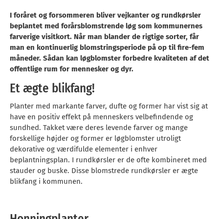
I foråret og forsommeren bliver vejkanter og rundkørsler
beplantet med forårsblomstrende løg som kommunernes
farverige visitkort. Når man blander de rigtige sorter, får
man en kontinuerlig blomstringsperiode på op til fire-fem
måneder. Sådan kan løgblomster forbedre kvaliteten af det
offentlige rum for mennesker og dyr.
Et ægte blikfang!
Planter med markante farver, dufte og former har vist sig at
have en positiv effekt på menneskers velbefindende og
sundhed. Takket være deres levende farver og mange
forskellige højder og former er løgblomster utroligt
dekorative og værdifulde elementer i enhver
beplantningsplan. I rundkørsler er de ofte kombineret med
stauder og buske. Disse blomstrede rundkørsler er ægte
blikfang i kommunen.