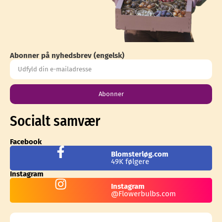
Abonner på nyhedsbrev (engelsk)
Abonner
Socialt samvær
Facebook
Blomsterløg.com
49K følgere
Instagram
Instagram
@Flowerbulbs.com