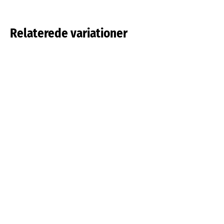
Relaterede variationer
Tulipa pulchella
Tulipa saxatilis
Læs mere om det
Læs mere om det