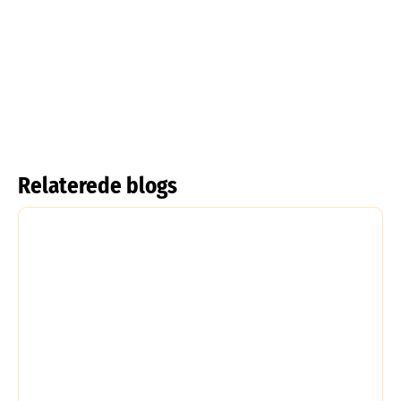
Frynsede tulipaner
Tulipa acuminata
Læs mere om det
Læs mere om det
Relaterede blogs