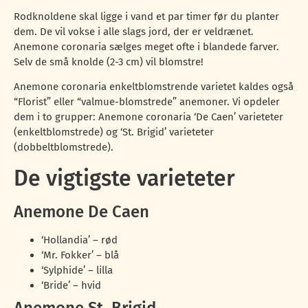
Rodknoldene skal ligge i vand et par timer før du planter
dem. De vil vokse i alle slags jord, der er veldrænet.
Anemone coronaria sælges meget ofte i blandede farver.
Selv de små knolde (2-3 cm) vil blomstre!
Anemone coronaria enkeltblomstrende varietet kaldes også
“Florist” eller “valmue-blomstrede” anemoner. Vi opdeler
dem i to grupper: Anemone coronaria ‘De Caen’ varieteter
(enkeltblomstrede) og ‘St. Brigid’ varieteter
(dobbeltblomstrede).
De vigtigste varieteter
Anemone De Caen
‘Hollandia’ – rød
‘Mr. Fokker’ – blå
‘Sylphide’ – lilla
‘Bride’ – hvid
Anemone St. Brigid