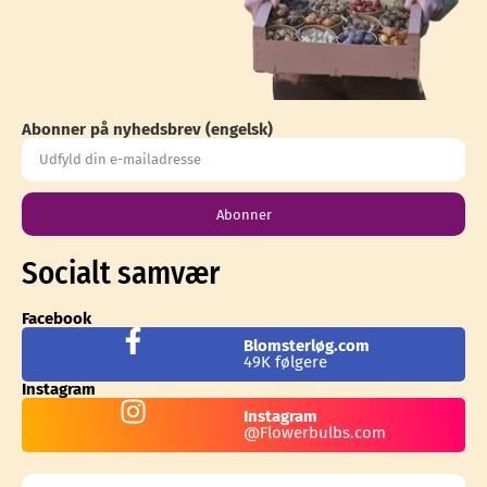
Abonner på nyhedsbrev (engelsk)
Abonner
Socialt samvær
Facebook
Blomsterløg.com
49K følgere
Instagram
Instagram
@Flowerbulbs.com