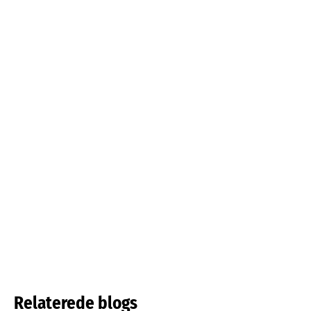
Læs mere om det
Læs mere om det
Frynsede tulipaner
Tulipa acuminata
Læs mere om det
Læs mere om det
Relaterede blogs