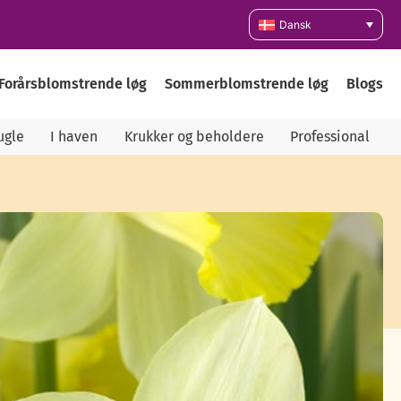
Dansk
Forårsblomstrende løg
Sommerblomstrende løg
Blogs
ugle
I haven
Krukker og beholdere
Professional