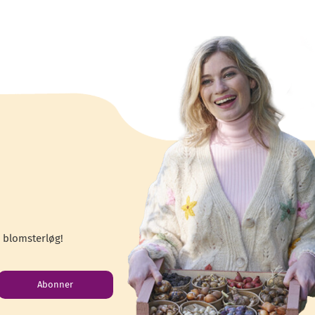
 blomsterløg!
Abonner