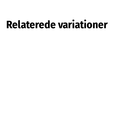
Relaterede variationer
Tulipa pulchella
Tulipa saxatilis
Læs mere om det
Læs mere om det