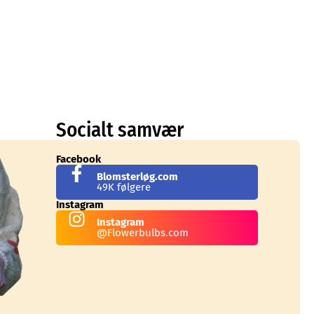
Socialt samvær
Facebook
Blomsterløg.com
49K følgere
Instagram
Instagram
@Flowerbulbs.com