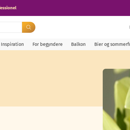
essionel
Inspiration
For begyndere
Balkon
Bier og sommerf