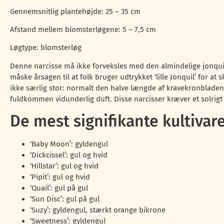
Gennemsnitlig plantehøjde: 25 – 35 cm
Afstand mellem blomsterløgene: 5 – 7,5 cm
Løgtype: blomsterløg
Denne narcisse må ikke forveksles med den almindelige jonquil,
måske årsagen til at folk bruger udtrykket ‘lille Jonquil’ for at
ikke særlig stor: normalt den halve længde af kravekronbladen
fuldkommen vidunderlig duft. Disse narcisser kræver et solrigt
De mest signifikante kultivar
‘Baby Moon’: gyldengul
‘Dickcissel’: gul og hvid
‘Hillstar’: gul og hvid
‘Pipit’: gul og hvid
‘Quail’: gul på gul
‘Sun Disc’: gul på gul
‘Suzy’: gyldengul, stærkt orange bikrone
‘Sweetness’: gyldengul