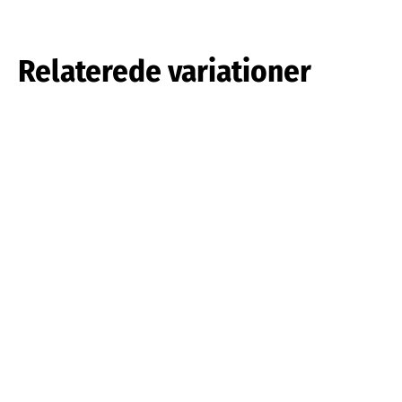
Relaterede variationer
Tulipa pulchella
Tulipa saxatilis
Læs mere om det
Læs mere om det