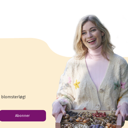
 blomsterløg!
Abonner