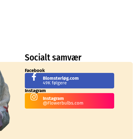
Socialt samvær
Facebook
Blomsterløg.com
49K følgere
Instagram
Instagram
@Flowerbulbs.com