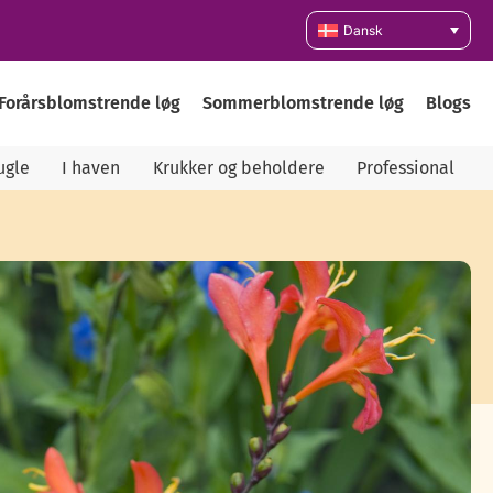
Dansk
Forårsblomstrende løg
Sommerblomstrende løg
Blogs
ugle
I haven
Krukker og beholdere
Professional