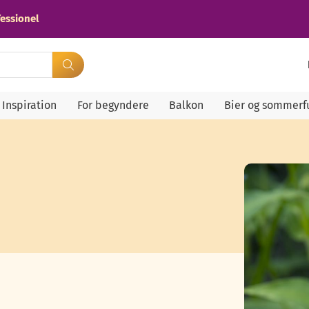
essionel
Inspiration
For begyndere
Balkon
Bier og sommerf